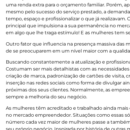
uma renda extra para o orçamento familiar. Porém, a
mesmo pelo sucesso do serviço prestado, a demanda
tempo, espaço e profissionalizar o que já realizavam.
principal que impulsiona a sua permanência no merc
em algo que lhe traga estímulo! E as mulheres tem seg
Outro fator que influencia na presença massiva das
de se preocuparem em um nível maior com a qualid
Buscando constantemente a atualização e profissiona
Costumam ser mais detalhistas com as necessidade
criação de marca, padronização de cartões de visita, 
inserção nas redes sociais como forma de divulgar ai
próximas dos seus clientes. Normalmente, as empre
sempre a melhoria do seu negócio.
As mulheres têm acreditado e trabalhado ainda mais 
no mercado empreendedor. Situações como essas só
número cada vez maior de mulheres passe a também
seu próprio negócio. Inspirada por história de outra