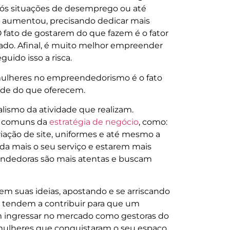
pós situações de desemprego ou até
 aumentou, precisando dedicar mais
 O fato de gostarem do que fazem é o fator
ado. Afinal, é muito melhor empreender
uido isso a risca.
 mulheres no empreendedorismo é o fato
ade do que oferecem.
lismo da atividade que realizam.
s comuns da
estratégia de negócio
, como:
criação de site, uniformes e até mesmo a
nda mais o seu serviço e estarem mais
endedoras são mais atentas e buscam
em suas ideias, apostando e se arriscando
 tendem a contribuir para que um
 ingressar no mercado como gestoras do
s mulheres que conquistaram o seu espaço